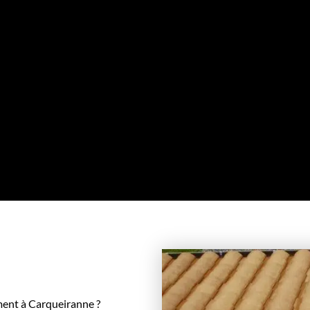
ment à Carqueiranne ?