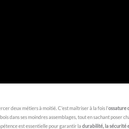
cer deux métiers à moitié. C’est maîtriser à la fois l’
ossature q
n bois dans ses moindres assemblages, tout en sachant poser ch
pétence est essentielle pour garantir la
durabilité, la sécurité