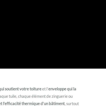
ui soutient votre toiture
et l’
enveloppe qui la
aque tuile, chaque élément de zinguerie ou
 et l’efficacité thermique d’un bâtiment
, surtout